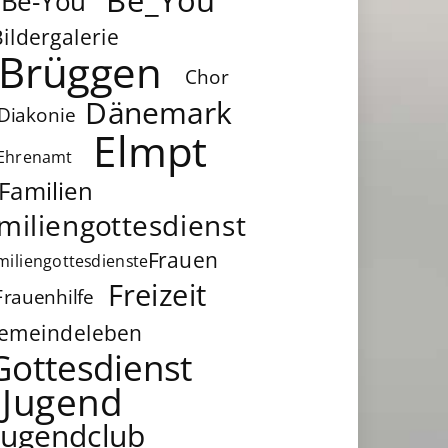
Be-You
Bildergalerie
Brüggen
Chor
Dänemark
Diakonie
Elmpt
Ehrenamt
Familien
miliengottesdienst
Frauen
miliengottesdienste
Freizeit
Frauenhilfe
emeindeleben
Gottesdienst
Jugend
Jugendclub