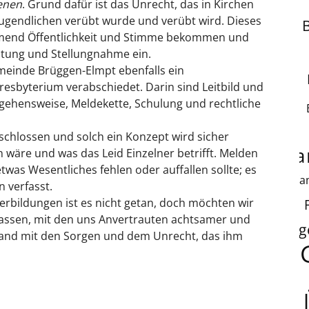
enen
. Grund dafür ist das Unrecht, das in Kirchen
ugendlichen verübt wurde und verübt wird. Dieses
ehmend Öffentlichkeit und Stimme bekommen und
itung und Stellungnahme ein.
meinde Brüggen-Elmpt ebenfalls ein
esbyterium verabschiedet. Darin sind Leitbild und
gehensweise, Meldekette, Schulung und rechtliche
schlossen und solch ein Konzept wird sicher
fa
 wäre und was das Leid Einzelner betrifft. Melden
etwas Wesentliches fehlen oder auffallen sollte; es
fa
 verfasst.
erbildungen ist es nicht getan, doch möchten wir
assen, mit den uns Anvertrauten achtsamer und
g
mand mit den Sorgen und dem Unrecht, das ihm