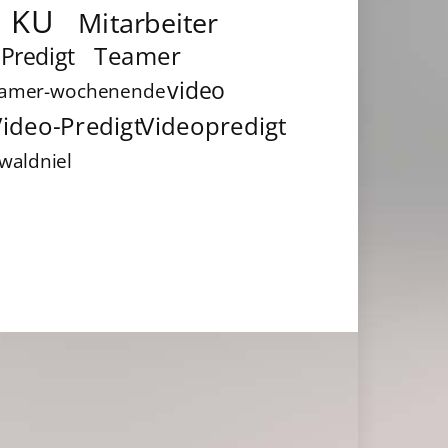
KU
Mitarbeiter
Teamer
Predigt
video
eamer-wochenende
ideo-Predigt
Videopredigt
waldniel