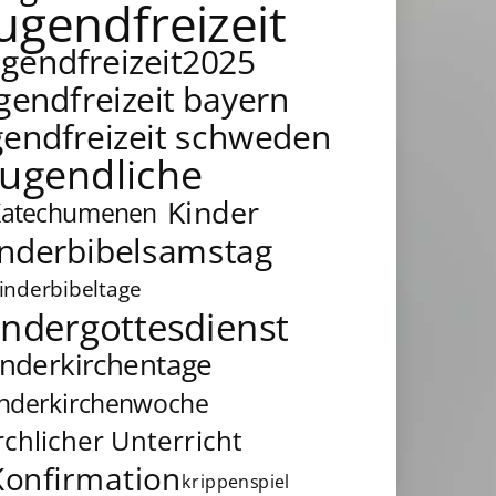
jugendfreizeit
ugendfreizeit2025
gendfreizeit bayern
gendfreizeit schweden
Jugendliche
Kinder
Katechumenen
inderbibelsamstag
inderbibeltage
indergottesdienst
inderkirchentage
inderkirchenwoche
rchlicher Unterricht
Konfirmation
krippenspiel