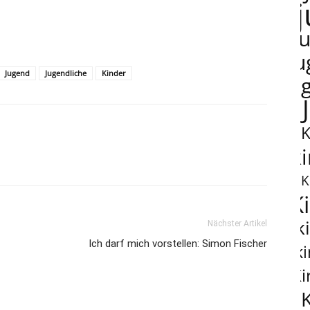
j
ju
Jugend
Jugendliche
Kinder
ju
k
K
K
k
Nächster Artikel
Ich darf mich vorstellen: Simon Fischer
k
Ki