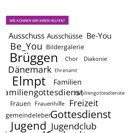
WIE KÖNNEN WIR IHNEN HELFEN?
Ausschuss
Be-You
Ausschüsse
Be_You
Bildergalerie
Brüggen
Chor
Diakonie
Dänemark
Ehrenamt
Elmpt
Familien
familiengottesdienst
familiengottesdienste
Freizeit
Frauen
Frauenhilfe
Gottesdienst
gemeindeleben
Jugend
Jugendclub