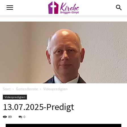
Start
Gottesdienste
Videopredigten
Videopredigten
13.07.2025-Predigt
89
0