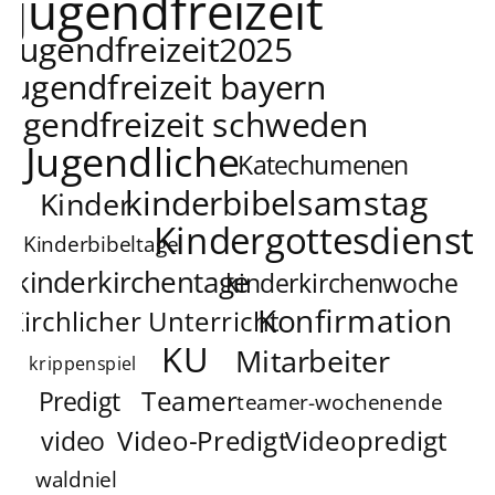
jugendfreizeit
jugendfreizeit2025
jugendfreizeit bayern
jugendfreizeit schweden
Jugendliche
Katechumenen
kinderbibelsamstag
Kinder
Kindergottesdienst
Kinderbibeltage
kinderkirchentage
kinderkirchenwoche
Konfirmation
Kirchlicher Unterricht
KU
Mitarbeiter
krippenspiel
Teamer
Predigt
teamer-wochenende
Video-Predigt
Videopredigt
video
waldniel