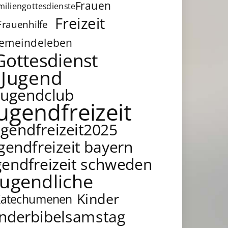
Frauen
miliengottesdienste
Freizeit
Frauenhilfe
emeindeleben
Gottesdienst
Jugend
Jugendclub
jugendfreizeit
ugendfreizeit2025
gendfreizeit bayern
gendfreizeit schweden
Jugendliche
Kinder
Katechumenen
inderbibelsamstag