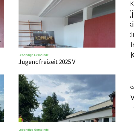
K
K
k
k
Ki
Lebendige Gemeinde
Jugendfreizeit 2025 V
t
V
Lebendige Gemeinde