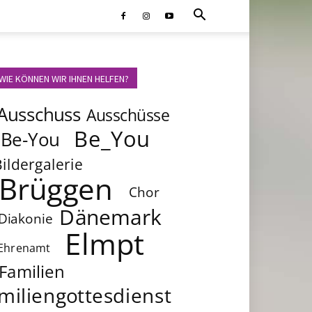
WIE KÖNNEN WIR IHNEN HELFEN?
Ausschuss
Ausschüsse
Be_You
Be-You
Bildergalerie
Brüggen
Chor
Dänemark
Diakonie
Elmpt
Ehrenamt
Familien
miliengottesdienst