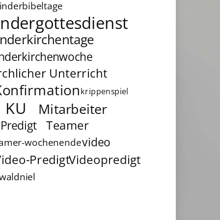
inderbibeltage
indergottesdienst
inderkirchentage
inderkirchenwoche
rchlicher Unterricht
Konfirmation
krippenspiel
KU
Mitarbeiter
Teamer
Predigt
video
eamer-wochenende
ideo-Predigt
Videopredigt
waldniel