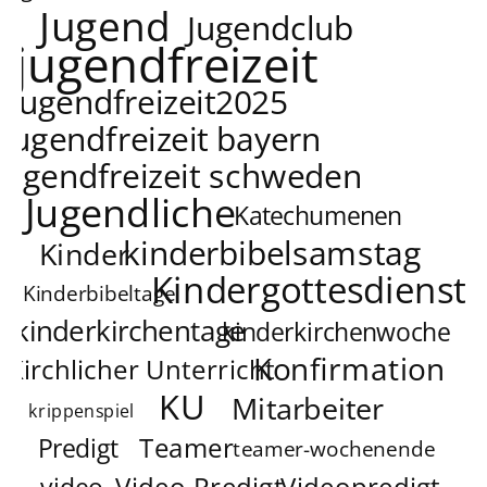
Jugend
Jugendclub
jugendfreizeit
jugendfreizeit2025
jugendfreizeit bayern
jugendfreizeit schweden
Jugendliche
Katechumenen
kinderbibelsamstag
Kinder
Kindergottesdienst
Kinderbibeltage
kinderkirchentage
kinderkirchenwoche
Konfirmation
Kirchlicher Unterricht
KU
Mitarbeiter
krippenspiel
Teamer
Predigt
teamer-wochenende