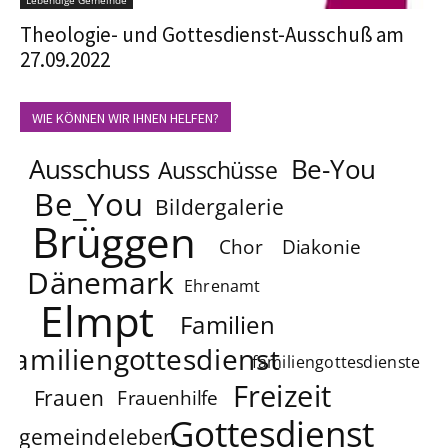
Lebendige Gemeinde
Theologie- und Gottesdienst-Ausschuß am
27.09.2022
WIE KÖNNEN WIR IHNEN HELFEN?
Ausschuss
Be-You
Ausschüsse
Be_You
Bildergalerie
Brüggen
Chor
Diakonie
Dänemark
Ehrenamt
Elmpt
Familien
familiengottesdienst
familiengottesdienste
Freizeit
Frauen
Frauenhilfe
Gottesdienst
gemeindeleben