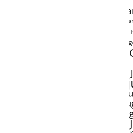
fa
fa
g
j
ju
ju