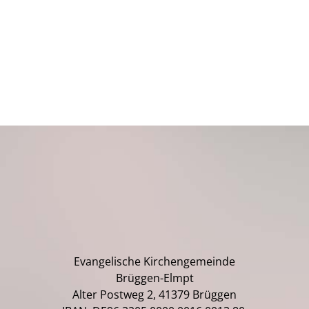
Evangelische Kirchengemeinde
Brüggen-Elmpt
Alter Postweg 2, 41379 Brüggen