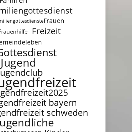
Familien
miliengottesdienst
Frauen
miliengottesdienste
Freizeit
Frauenhilfe
emeindeleben
Gottesdienst
Jugend
Jugendclub
jugendfreizeit
ugendfreizeit2025
gendfreizeit bayern
gendfreizeit schweden
Jugendliche