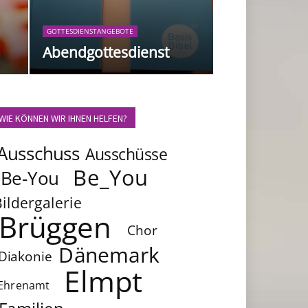
GOTTESDIENSTANGEBOTE
Abendgottesdienst
WIE KÖNNEN WIR IHNEN HELFEN?
Ausschuss
Ausschüsse
Be_You
Be-You
Bildergalerie
Brüggen
Chor
Dänemark
Diakonie
Elmpt
Ehrenamt