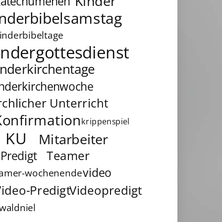
Kinder
Katechumenen
inderbibelsamstag
inderbibeltage
indergottesdienst
inderkirchentage
inderkirchenwoche
rchlicher Unterricht
Konfirmation
krippenspiel
KU
Mitarbeiter
Teamer
Predigt
video
eamer-wochenende
ideo-Predigt
Videopredigt
waldniel