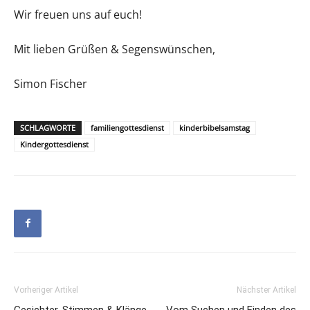
Wir freuen uns auf euch!
Mit lieben Grüßen & Segenswünschen,
Simon Fischer
SCHLAGWORTE
familiengottesdienst
kinderbibelsamstag
Kindergottesdienst
Vorheriger Artikel
Nächster Artikel
Gesichter, Stimmen & Klänge
Vom Suchen und Finden des