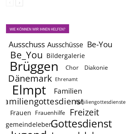
WIE KÖNNEN WIR IHNEN HELFEN?
Ausschuss
Be-You
Ausschüsse
Be_You
Bildergalerie
Brüggen
Chor
Diakonie
Dänemark
Ehrenamt
Elmpt
Familien
familiengottesdienst
familiengottesdienste
Freizeit
Frauen
Frauenhilfe
Gottesdienst
gemeindeleben