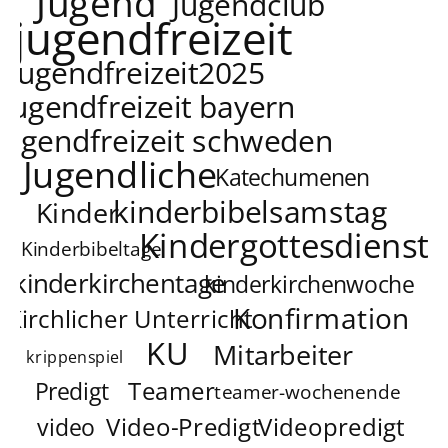
Jugend
Jugendclub
jugendfreizeit
jugendfreizeit2025
jugendfreizeit bayern
jugendfreizeit schweden
Jugendliche
Katechumenen
kinderbibelsamstag
Kinder
Kindergottesdienst
Kinderbibeltage
kinderkirchentage
kinderkirchenwoche
Konfirmation
Kirchlicher Unterricht
KU
Mitarbeiter
krippenspiel
Teamer
Predigt
teamer-wochenende
Video-Predigt
Videopredigt
video