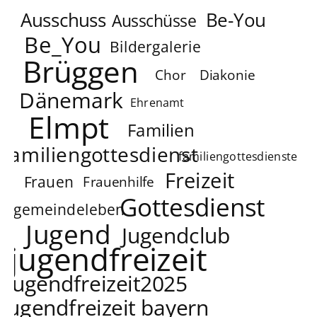
Ausschuss
Be-You
Ausschüsse
Be_You
Bildergalerie
Brüggen
Chor
Diakonie
Dänemark
Ehrenamt
Elmpt
Familien
familiengottesdienst
familiengottesdienste
Freizeit
Frauen
Frauenhilfe
Gottesdienst
gemeindeleben
Jugend
Jugendclub
jugendfreizeit
jugendfreizeit2025
jugendfreizeit bayern