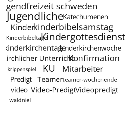
jugendfreizeit schweden
Jugendliche
Katechumenen
kinderbibelsamstag
Kinder
Kindergottesdienst
Kinderbibeltage
kinderkirchentage
kinderkirchenwoche
Konfirmation
Kirchlicher Unterricht
KU
Mitarbeiter
krippenspiel
Teamer
Predigt
teamer-wochenende
Video-Predigt
Videopredigt
video
waldniel