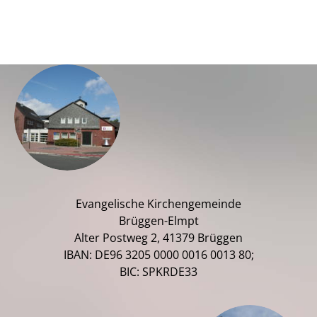
Evangelische Kirchengemeinde
Brüggen-Elmpt
Alter Postweg 2, 41379 Brüggen
IBAN: DE96 3205 0000 0016 0013 80;
BIC: SPKRDE33