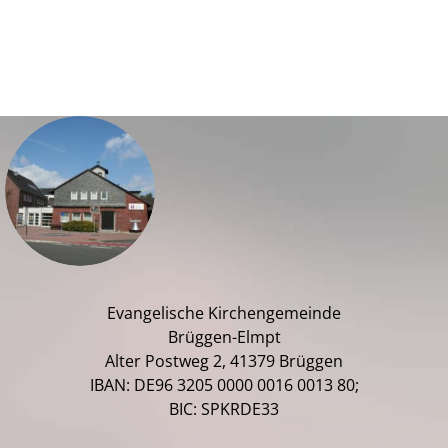
Evangelische Kirchengemeinde
Brüggen-Elmpt
Alter Postweg 2, 41379 Brüggen
IBAN: DE96 3205 0000 0016 0013 80;
BIC: SPKRDE33