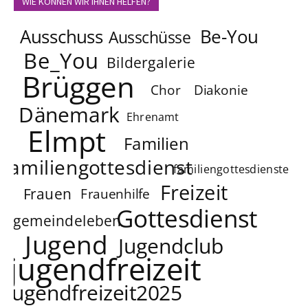
WIE KÖNNEN WIR IHNEN HELFEN?
Ausschuss
Be-You
Ausschüsse
Be_You
Bildergalerie
Brüggen
Chor
Diakonie
Dänemark
Ehrenamt
Elmpt
Familien
familiengottesdienst
familiengottesdienste
Freizeit
Frauen
Frauenhilfe
Gottesdienst
gemeindeleben
Jugend
Jugendclub
jugendfreizeit
jugendfreizeit2025