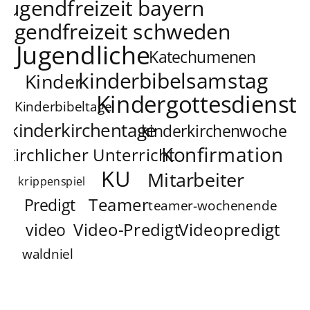
jugendfreizeit bayern
jugendfreizeit schweden
Jugendliche
Katechumenen
kinderbibelsamstag
Kinder
Kindergottesdienst
Kinderbibeltage
kinderkirchentage
kinderkirchenwoche
Konfirmation
Kirchlicher Unterricht
KU
Mitarbeiter
krippenspiel
Teamer
Predigt
teamer-wochenende
Video-Predigt
Videopredigt
video
waldniel