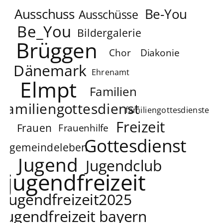
Ausschuss
Be-You
Ausschüsse
Be_You
Bildergalerie
Brüggen
Chor
Diakonie
Dänemark
Ehrenamt
Elmpt
Familien
familiengottesdienst
familiengottesdienste
Freizeit
Frauen
Frauenhilfe
Gottesdienst
gemeindeleben
Jugend
Jugendclub
jugendfreizeit
jugendfreizeit2025
jugendfreizeit bayern