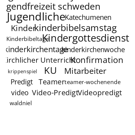
jugendfreizeit schweden
Jugendliche
Katechumenen
kinderbibelsamstag
Kinder
Kindergottesdienst
Kinderbibeltage
kinderkirchentage
kinderkirchenwoche
Konfirmation
Kirchlicher Unterricht
KU
Mitarbeiter
krippenspiel
Teamer
Predigt
teamer-wochenende
Video-Predigt
Videopredigt
video
waldniel