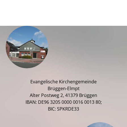
Evangelische Kirchengemeinde
Brüggen-Elmpt
Alter Postweg 2, 41379 Brüggen
IBAN: DE96 3205 0000 0016 0013 80;
BIC: SPKRDE33