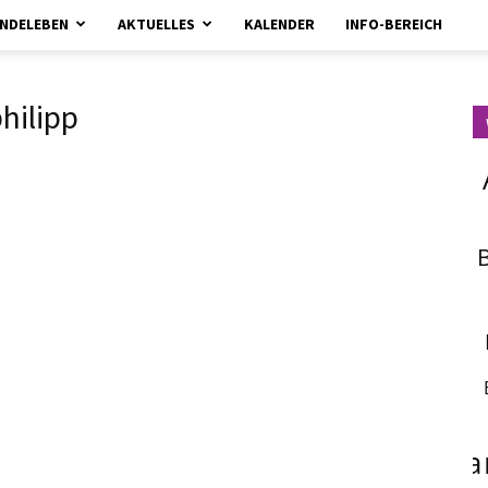
NDELEBEN
AKTUELLES
KALENDER
INFO-BEREICH
kirchebrueggenelmpt.de
hilipp
fa