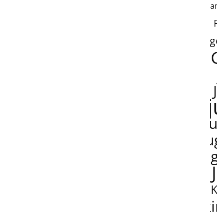
fa
g
j
ju
ju
k