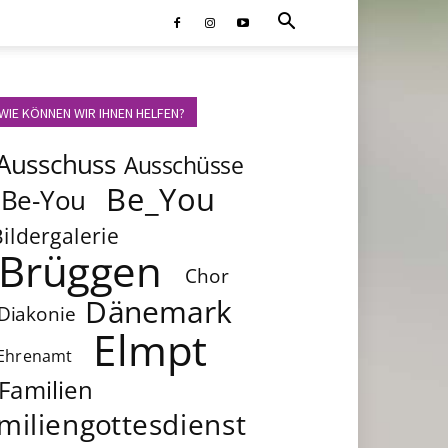
WIE KÖNNEN WIR IHNEN HELFEN?
Ausschuss
Ausschüsse
Be_You
Be-You
Bildergalerie
Brüggen
Chor
Dänemark
Diakonie
Elmpt
Ehrenamt
Familien
miliengottesdienst