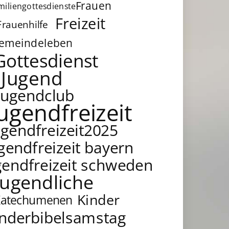
Frauen
miliengottesdienste
Freizeit
Frauenhilfe
emeindeleben
Gottesdienst
Jugend
Jugendclub
jugendfreizeit
ugendfreizeit2025
gendfreizeit bayern
gendfreizeit schweden
Jugendliche
Kinder
Katechumenen
inderbibelsamstag