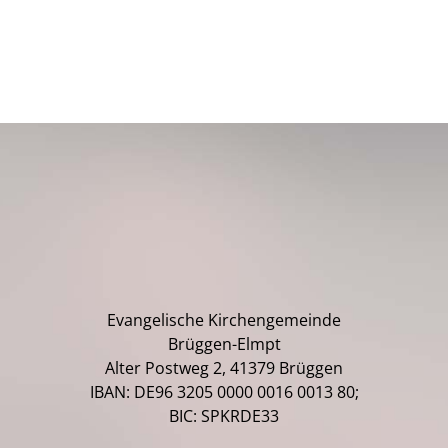
Evangelische Kirchengemeinde
Brüggen-Elmpt
Alter Postweg 2, 41379 Brüggen
IBAN: DE96 3205 0000 0016 0013 80;
BIC: SPKRDE33