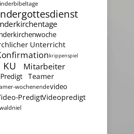
inderbibeltage
indergottesdienst
inderkirchentage
inderkirchenwoche
rchlicher Unterricht
Konfirmation
krippenspiel
KU
Mitarbeiter
Teamer
Predigt
video
eamer-wochenende
ideo-Predigt
Videopredigt
waldniel