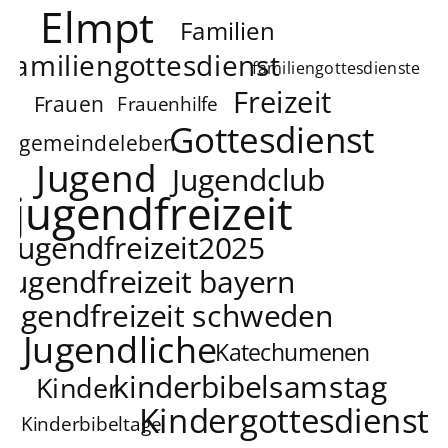
Elmpt
Familien
familiengottesdienst
familiengottesdienste
Freizeit
Frauen
Frauenhilfe
Gottesdienst
gemeindeleben
Jugend
Jugendclub
jugendfreizeit
jugendfreizeit2025
jugendfreizeit bayern
jugendfreizeit schweden
Jugendliche
Katechumenen
kinderbibelsamstag
Kinder
Kindergottesdienst
Kinderbibeltage