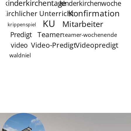
kinderkirchentage
kinderkirchenwoche
Konfirmation
Kirchlicher Unterricht
KU
Mitarbeiter
krippenspiel
Teamer
Predigt
teamer-wochenende
Video-Predigt
Videopredigt
video
waldniel