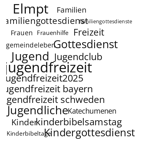
Elmpt
Familien
familiengottesdienst
familiengottesdienste
Freizeit
Frauen
Frauenhilfe
Gottesdienst
gemeindeleben
Jugend
Jugendclub
jugendfreizeit
jugendfreizeit2025
jugendfreizeit bayern
jugendfreizeit schweden
Jugendliche
Katechumenen
kinderbibelsamstag
Kinder
Kindergottesdienst
Kinderbibeltage