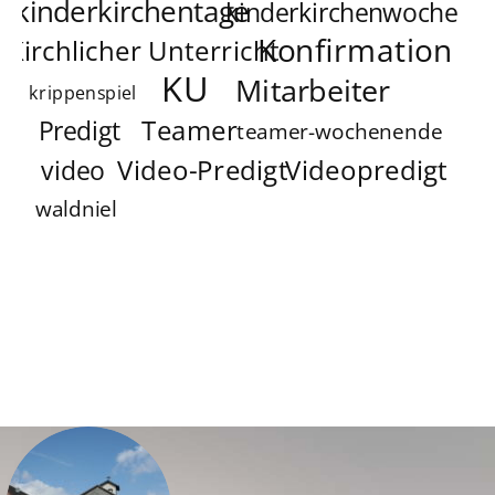
kinderkirchentage
kinderkirchenwoche
Konfirmation
Kirchlicher Unterricht
KU
Mitarbeiter
krippenspiel
Teamer
Predigt
teamer-wochenende
Video-Predigt
Videopredigt
video
waldniel