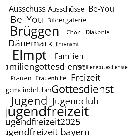
Ausschuss
Be-You
Ausschüsse
Be_You
Bildergalerie
Brüggen
Chor
Diakonie
Dänemark
Ehrenamt
Elmpt
Familien
familiengottesdienst
familiengottesdienste
Freizeit
Frauen
Frauenhilfe
Gottesdienst
gemeindeleben
Jugend
Jugendclub
jugendfreizeit
jugendfreizeit2025
jugendfreizeit bayern