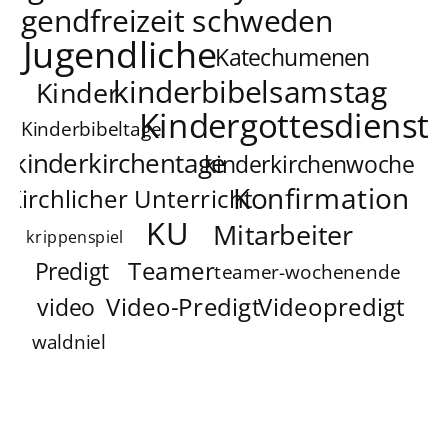
jugendfreizeit schweden
Jugendliche
Katechumenen
kinderbibelsamstag
Kinder
Kindergottesdienst
Kinderbibeltage
kinderkirchentage
kinderkirchenwoche
Konfirmation
Kirchlicher Unterricht
KU
Mitarbeiter
krippenspiel
Teamer
Predigt
teamer-wochenende
Video-Predigt
Videopredigt
video
waldniel