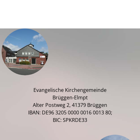
Evangelische Kirchengemeinde
Brüggen-Elmpt
Alter Postweg 2, 41379 Brüggen
IBAN: DE96 3205 0000 0016 0013 80;
BIC: SPKRDE33