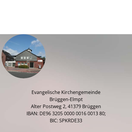
Evangelische Kirchengemeinde
Brüggen-Elmpt
Alter Postweg 2, 41379 Brüggen
IBAN: DE96 3205 0000 0016 0013 80;
BIC: SPKRDE33