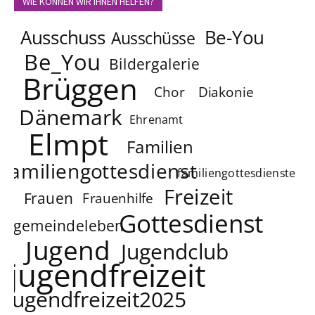
WIE KÖNNEN WIR IHNEN HELFEN?
Ausschuss
Be-You
Ausschüsse
Be_You
Bildergalerie
Brüggen
Chor
Diakonie
Dänemark
Ehrenamt
Elmpt
Familien
familiengottesdienst
familiengottesdienste
Freizeit
Frauen
Frauenhilfe
Gottesdienst
gemeindeleben
Jugend
Jugendclub
jugendfreizeit
jugendfreizeit2025