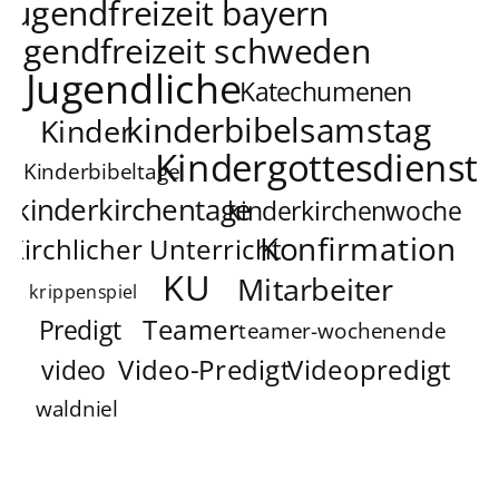
jugendfreizeit bayern
jugendfreizeit schweden
Jugendliche
Katechumenen
kinderbibelsamstag
Kinder
Kindergottesdienst
Kinderbibeltage
kinderkirchentage
kinderkirchenwoche
Konfirmation
Kirchlicher Unterricht
KU
Mitarbeiter
krippenspiel
Teamer
Predigt
teamer-wochenende
Video-Predigt
Videopredigt
video
waldniel