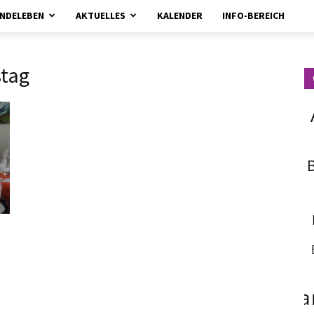
NDELEBEN
AKTUELLES
KALENDER
INFO-BEREICH
kirchebrueggenelmpt.de
tag
fa