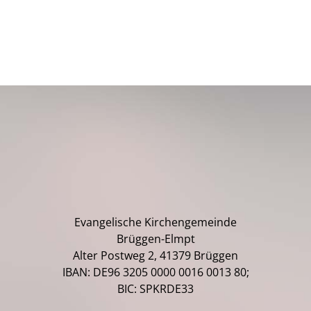
Evangelische Kirchengemeinde
Brüggen-Elmpt
Alter Postweg 2, 41379 Brüggen
IBAN: DE96 3205 0000 0016 0013 80;
BIC: SPKRDE33