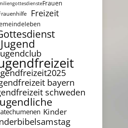
Frauen
miliengottesdienste
Freizeit
Frauenhilfe
emeindeleben
Gottesdienst
Jugend
Jugendclub
jugendfreizeit
ugendfreizeit2025
gendfreizeit bayern
gendfreizeit schweden
Jugendliche
Kinder
Katechumenen
inderbibelsamstag