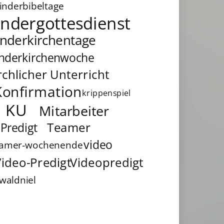
inderbibeltage
indergottesdienst
inderkirchentage
inderkirchenwoche
rchlicher Unterricht
Konfirmation
krippenspiel
KU
Mitarbeiter
Teamer
Predigt
video
eamer-wochenende
ideo-Predigt
Videopredigt
waldniel