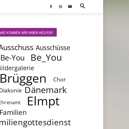
WIE KÖNNEN WIR IHNEN HELFEN?
Ausschuss
Ausschüsse
Be_You
Be-You
Bildergalerie
Brüggen
Chor
Dänemark
Diakonie
Elmpt
Ehrenamt
Familien
miliengottesdienst