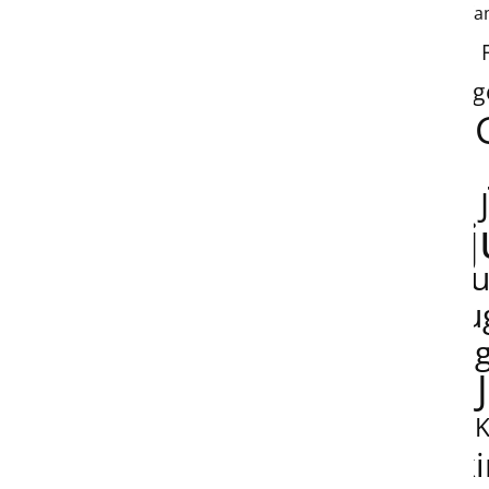
fa
g
j
ju
ju
k