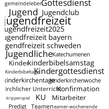
Gottesdienst
gemeindeleben
Jugend
Jugendclub
jugendfreizeit
jugendfreizeit2025
jugendfreizeit bayern
jugendfreizeit schweden
Jugendliche
Katechumenen
kinderbibelsamstag
Kinder
Kindergottesdienst
Kinderbibeltage
kinderkirchentage
kinderkirchenwoche
Konfirmation
Kirchlicher Unterricht
KU
Mitarbeiter
krippenspiel
Teamer
Predigt
teamer-wochenende