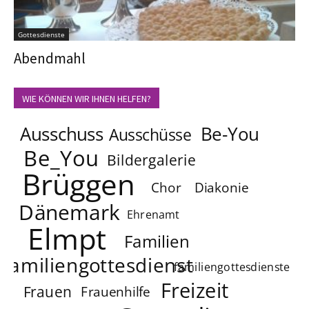
Gottesdienste
Abendmahl
WIE KÖNNEN WIR IHNEN HELFEN?
Ausschuss
Be-You
Ausschüsse
Be_You
Bildergalerie
Brüggen
Chor
Diakonie
Dänemark
Ehrenamt
Elmpt
Familien
familiengottesdienst
familiengottesdienste
Freizeit
Frauen
Frauenhilfe