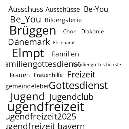
Ausschuss
Be-You
Ausschüsse
Be_You
Bildergalerie
Brüggen
Chor
Diakonie
Dänemark
Ehrenamt
Elmpt
Familien
familiengottesdienst
familiengottesdienste
Freizeit
Frauen
Frauenhilfe
Gottesdienst
gemeindeleben
Jugend
Jugendclub
jugendfreizeit
jugendfreizeit2025
jugendfreizeit bayern