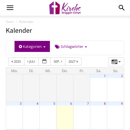
Start
Kalender
Kalender
Kategorien
Schlagwörter
2025
JULI
SEP.
2027
Mo.
Di.
Mi.
Do.
Fr.
Sa.
So.
1
2
3
4
5
6
7
8
9