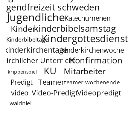
jugendfreizeit schweden
Jugendliche
Katechumenen
kinderbibelsamstag
Kinder
Kindergottesdienst
Kinderbibeltage
kinderkirchentage
kinderkirchenwoche
Konfirmation
Kirchlicher Unterricht
KU
Mitarbeiter
krippenspiel
Teamer
Predigt
teamer-wochenende
Video-Predigt
Videopredigt
video
waldniel