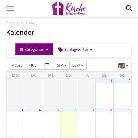
Start
Kalender
Kalender
Kategorien
Schlagwörter
2025
JULI
SEP.
2027
Mo.
Di.
Mi.
Do.
Fr.
Sa.
So.
1
2
3
4
5
6
7
8
9