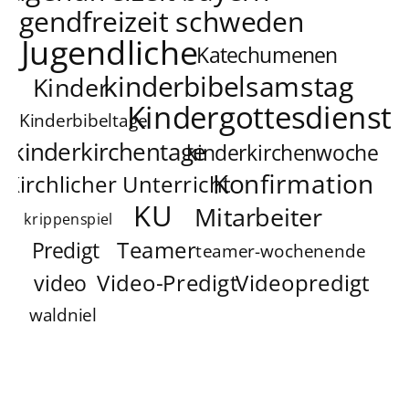
jugendfreizeit schweden
Jugendliche
Katechumenen
kinderbibelsamstag
Kinder
Kindergottesdienst
Kinderbibeltage
kinderkirchentage
kinderkirchenwoche
Konfirmation
Kirchlicher Unterricht
KU
Mitarbeiter
krippenspiel
Teamer
Predigt
teamer-wochenende
Video-Predigt
Videopredigt
video
waldniel