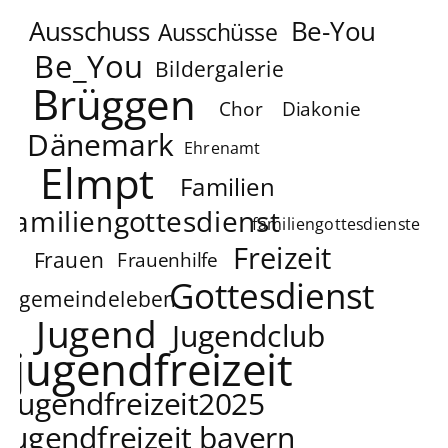
Ausschuss
Be-You
Ausschüsse
Be_You
Bildergalerie
Brüggen
Chor
Diakonie
Dänemark
Ehrenamt
Elmpt
Familien
familiengottesdienst
familiengottesdienste
Freizeit
Frauen
Frauenhilfe
Gottesdienst
gemeindeleben
Jugend
Jugendclub
jugendfreizeit
jugendfreizeit2025
jugendfreizeit bayern