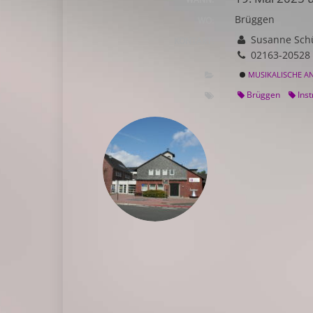
Brüggen
WO:
Susanne Schü
KONTAKT:
02163-20528
MUSIKALISCHE A
Brüggen
Ins