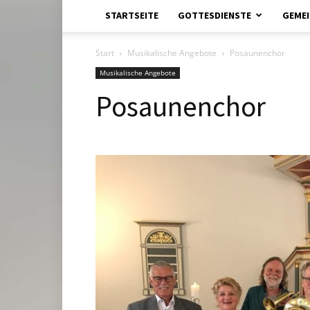
STARTSEITE
GOTTESDIENSTE
GEMEI
Start
Musikalische Angebote
Posaunenchor
Musikalische Angebote
Posaunenchor