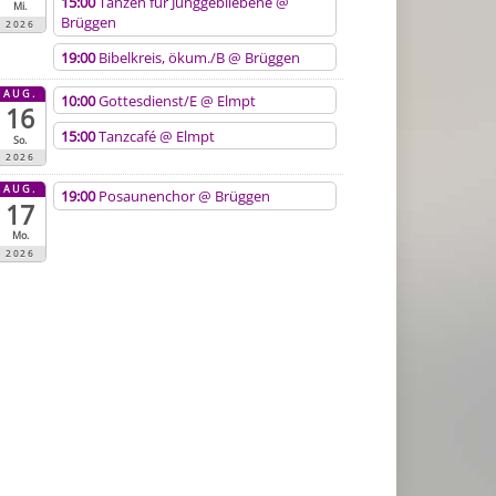
15:00
Tanzen für Junggebliebene
@
Mi.
Brüggen
2026
19:00
Bibelkreis, ökum./B
@ Brüggen
AUG.
10:00
Gottesdienst/E
@ Elmpt
16
15:00
Tanzcafé
@ Elmpt
So.
2026
AUG.
19:00
Posaunenchor
@ Brüggen
17
Mo.
2026