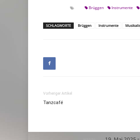
Brüggen
Instrumente
SCHLAGWORTE
Brüggen
Instrumente
Musikali
Vorheriger Artikel
Tanzcafé
19. Mai 2025 
WANN: