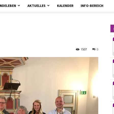
NDELEBEN
AKTUELLES
KALENDER
INFO-BEREICH
kirchebrueggenelmpt.de
1507
0