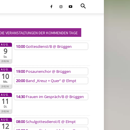
DIE VERANSTALTUNGEN DER KOMMENDEN TAGE
AUG.
10:00
Gottesdienst/B
@ Brüggen
9
So.
2026
AUG.
19:00
Posaunenchor
@ Brüggen
10
20:00
Band „Kreuz + Quer“
@ Elmpt
Mo.
2026
AUG.
14:30
Frauen im Gespräch/B
@ Brüggen
11
Di.
2026
AUG.
08:00
Schulgottesdienst/E
@ Elmpt
12