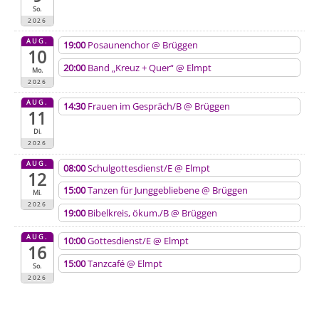
So.
2026
AUG.
19:00
Posaunenchor
@ Brüggen
10
20:00
Band „Kreuz + Quer“
@ Elmpt
Mo.
2026
AUG.
14:30
Frauen im Gespräch/B
@ Brüggen
11
Di.
2026
AUG.
08:00
Schulgottesdienst/E
@ Elmpt
12
15:00
Tanzen für Junggebliebene
@ Brüggen
Mi.
2026
19:00
Bibelkreis, ökum./B
@ Brüggen
AUG.
10:00
Gottesdienst/E
@ Elmpt
16
15:00
Tanzcafé
@ Elmpt
So.
2026