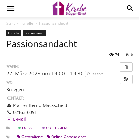
Start
Für alle
Passionsandacht
Für alle
Gottesdienst
Passionsandacht
74
0
WANN:
27. März 2025 um 19:00 – 19:30
Repeats
WO:
Brüggen
KONTAKT:
Pfarrer Bernd Mackscheidt
02163-6091
E-Mail
FÜR ALLE
GOTTESDIENST
Gottesdienst
Online-Gottesdienst