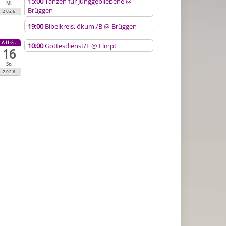
15:00
Tanzen für Junggebliebene
@
Mi.
Brüggen
2026
19:00
Bibelkreis, ökum./B
@ Brüggen
AUG.
10:00
Gottesdienst/E
@ Elmpt
16
So.
2026