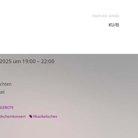
Nächster Artikel
KU/B
2025 um 19:00 – 22:00
üchten
kel
NGEBOTE
scheinkonzert
Musikalisches