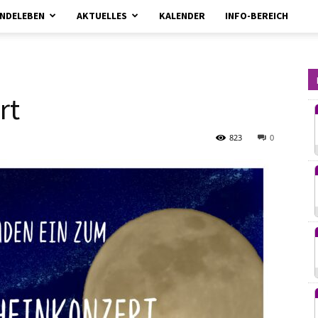
NDELEBEN
AKTUELLES
KALENDER
INFO-BEREICH
kirchebrueggenelmpt.de
rt
823
0