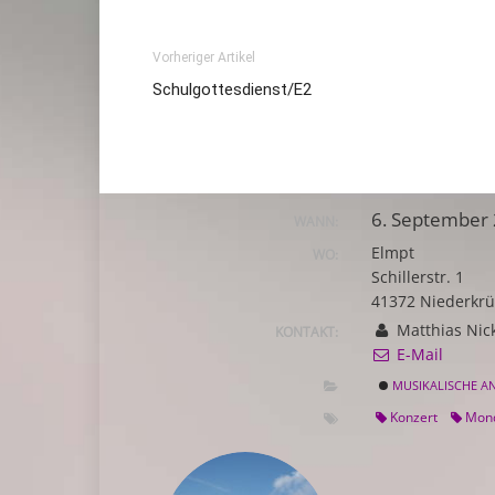
Vorheriger Artikel
Schulgottesdienst/E2
6. September 
WANN:
Elmpt
WO:
Schillerstr. 1
41372 Niederkr
Matthias Nic
KONTAKT:
E-Mail
MUSIKALISCHE A
Konzert
Mond