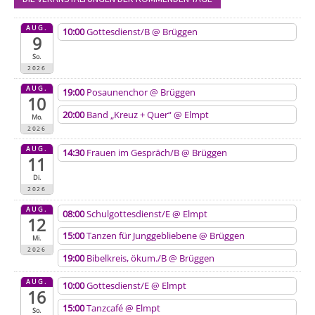
AUG.
10:00
Gottesdienst/B
@ Brüggen
9
So.
2026
AUG.
19:00
Posaunenchor
@ Brüggen
10
20:00
Band „Kreuz + Quer“
@ Elmpt
Mo.
2026
AUG.
14:30
Frauen im Gespräch/B
@ Brüggen
11
Di.
2026
AUG.
08:00
Schulgottesdienst/E
@ Elmpt
12
15:00
Tanzen für Junggebliebene
@ Brüggen
Mi.
2026
19:00
Bibelkreis, ökum./B
@ Brüggen
AUG.
10:00
Gottesdienst/E
@ Elmpt
16
15:00
Tanzcafé
@ Elmpt
So.