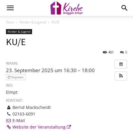
Start
Kinder & Jugend
KU/E
Kinder & Jugend
KU/E
451
0
WANN:
23. September 2025 um 16:30 – 18:00
Repeats
WO:
Elmpt
KONTAKT:
Bernd Mackscheidt
02163-6091
E-Mail
Website der Veranstaltung