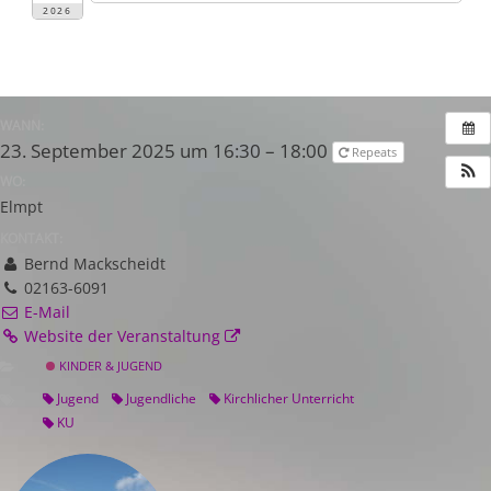
2026
WANN:
23. September 2025 um 16:30 – 18:00
Repeats
WO:
Elmpt
KONTAKT:
Bernd Mackscheidt
02163-6091
E-Mail
Website der Veranstaltung
KINDER & JUGEND
Jugend
Jugendliche
Kirchlicher Unterricht
KU