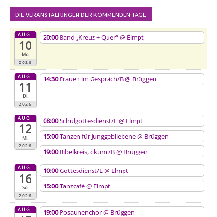
DIE VERANSTALTUNGEN DER KOMMENDEN TAGE
AUG.
20:00
Band „Kreuz + Quer“
@ Elmpt
10
Mo.
2026
AUG.
14:30
Frauen im Gespräch/B
@ Brüggen
11
Di.
2026
AUG.
08:00
Schulgottesdienst/E
@ Elmpt
12
15:00
Tanzen für Junggebliebene
@ Brüggen
Mi.
2026
19:00
Bibelkreis, ökum./B
@ Brüggen
AUG.
10:00
Gottesdienst/E
@ Elmpt
16
15:00
Tanzcafé
@ Elmpt
So.
2026
AUG.
19:00
Posaunenchor
@ Brüggen