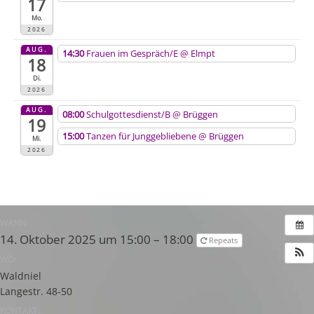
17
Mo.
2026
AUG.
14:30
Frauen im Gespräch/E
@ Elmpt
18
Di.
2026
AUG.
08:00
Schulgottesdienst/B
@ Brüggen
19
15:00
Tanzen für Junggebliebene
@ Brüggen
Mi.
2026
WANN:
14. Oktober 2025 um 15:00 – 18:00
Repeats
WO:
Waldniel
Langestr. 48-50
KONTAKT: