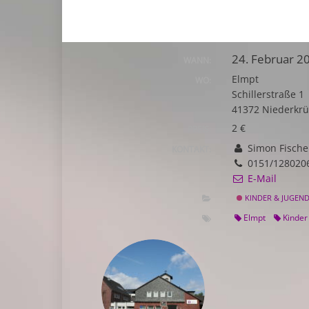
24. Februar 2
WANN:
Elmpt
WO:
Schillerstraße 1
41372 Niederkr
2 €
PREIS:
Simon Fische
KONTAKT:
0151/128020
E-Mail
KINDER & JUGEN
Elmpt
Kinder