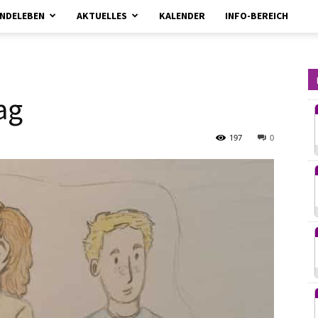
NDELEBEN
AKTUELLES
KALENDER
INFO-BEREICH
kirchebrueggenelmpt.de
ag
197
0