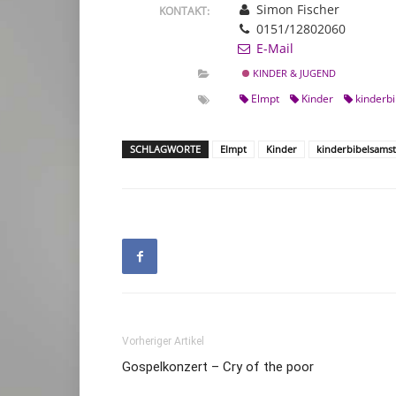
Simon Fischer
KONTAKT:
0151/12802060
E-Mail
KINDER & JUGEND
Elmpt
Kinder
kinderb
SCHLAGWORTE
Elmpt
Kinder
kinderbibelsams
Vorheriger Artikel
Gospelkonzert – Cry of the poor