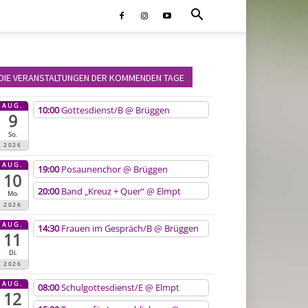
DIE VERANSTALTUNGEN DER KOMMENDEN TAGE
AUG.
10:00
Gottesdienst/B
@ Brüggen
9
So.
2026
AUG.
19:00
Posaunenchor
@ Brüggen
10
20:00
Band „Kreuz + Quer“
@ Elmpt
Mo.
2026
AUG.
14:30
Frauen im Gespräch/B
@ Brüggen
11
Di.
2026
AUG.
08:00
Schulgottesdienst/E
@ Elmpt
12