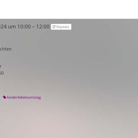
024 um 10:00 – 12:00
Repeats
üchten
r
60
D
kinderbibelsamstag