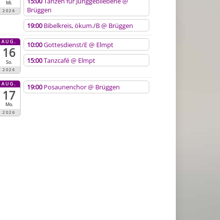
15:00
Tanzen für Junggebliebene
@
Mi.
Brüggen
2026
19:00
Bibelkreis, ökum./B
@ Brüggen
AUG.
10:00
Gottesdienst/E
@ Elmpt
16
15:00
Tanzcafé
@ Elmpt
So.
2026
AUG.
19:00
Posaunenchor
@ Brüggen
17
Mo.
2026