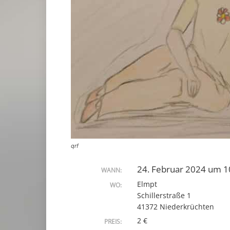
qrf
24. Februar 2024 um 1
WANN:
Elmpt
WO:
Schillerstraße 1
41372 Niederkrüchten
2 €
PREIS: