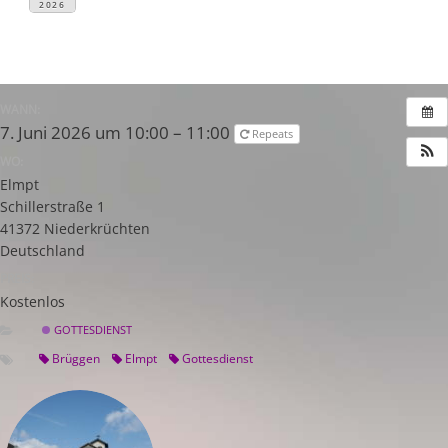
2026
WANN:
7. Juni 2026 um 10:00 – 11:00
Repeats
WO:
Elmpt
Schillerstraße 1
41372 Niederkrüchten
Deutschland
PREIS:
Kostenlos
GOTTESDIENST
Brüggen
Elmpt
Gottesdienst