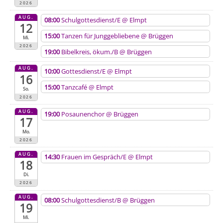
2026
AUG.
08:00
Schulgottesdienst/E
@ Elmpt
12
15:00
Tanzen für Junggebliebene
@ Brüggen
Mi.
2026
19:00
Bibelkreis, ökum./B
@ Brüggen
AUG.
10:00
Gottesdienst/E
@ Elmpt
16
15:00
Tanzcafé
@ Elmpt
So.
2026
AUG.
19:00
Posaunenchor
@ Brüggen
17
Mo.
2026
AUG.
14:30
Frauen im Gespräch/E
@ Elmpt
18
Di.
2026
AUG.
08:00
Schulgottesdienst/B
@ Brüggen
19
Mi.