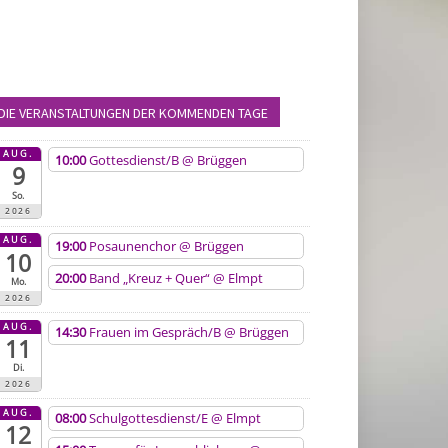
DIE VERANSTALTUNGEN DER KOMMENDEN TAGE
AUG.
10:00
Gottesdienst/B
@ Brüggen
9
So.
2026
AUG.
19:00
Posaunenchor
@ Brüggen
10
20:00
Band „Kreuz + Quer“
@ Elmpt
Mo.
2026
AUG.
14:30
Frauen im Gespräch/B
@ Brüggen
11
Di.
2026
AUG.
08:00
Schulgottesdienst/E
@ Elmpt
12