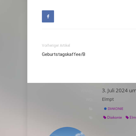
Vorheriger Artikel
Geburtstagskaffee/B
3. Juli 2024 u
WANN:
Elmpt
WO:
DIAKONIE
Diakonie
Elm