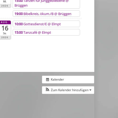
15:00
Tanzen für Junggebliebene
@
Mi.
Brüggen
2026
19:00
Bibelkreis, ökum./B
@ Brüggen
AUG.
10:00
Gottesdienst/E
@ Elmpt
16
15:00
Tanzcafé
@ Elmpt
So.
2026
Kalender
Zum Kalender hinzufügen