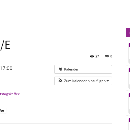
kirchebrueggenelmpt.de
e/E
27
0
 17:00
Kalender
Zum Kalender hinzufügen
tstagskaffee
fee