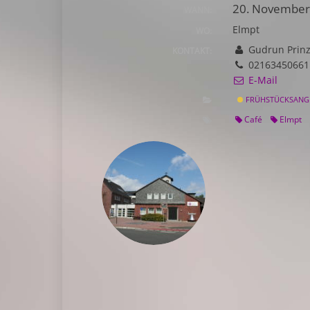
20. November
WANN:
Elmpt
WO:
Gudrun Prin
KONTAKT:
02163450661
E-Mail
FRÜHSTÜCKSANG
Café
Elmpt