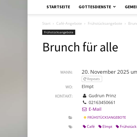
STARTSEITE
GOTTESDIENSTE
GEMEI
Start
Café-Angebote
Frühstücksangebote
Brunc
Frühstücksangebote
Brunch für alle
20. November 2025 um
WANN:
Repeats
Elmpt
WO:
Gudrun Prinz
KONTAKT:
02163450661
E-Mail
FRÜHSTÜCKSANGEBOTE
Café
Elmpt
Frühstück