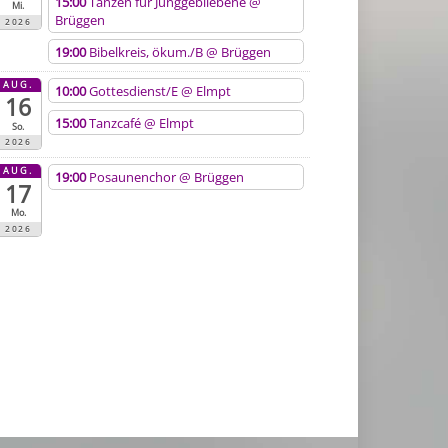
15:00
Tanzen für Junggebliebene
@
Mi.
Brüggen
2026
19:00
Bibelkreis, ökum./B
@ Brüggen
AUG.
10:00
Gottesdienst/E
@ Elmpt
16
15:00
Tanzcafé
@ Elmpt
So.
2026
AUG.
19:00
Posaunenchor
@ Brüggen
17
Mo.
2026