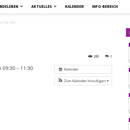
NDELEBEN
AKTUELLES
KALENDER
INFO-BEREICH
kirchebrueggenelmpt.de
h für alle
280
0
 09:30 – 11:30
Kalender
Zum Kalender hinzufügen