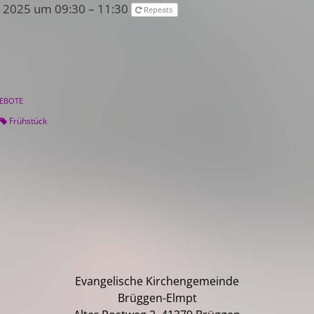
 2025 um 09:30 – 11:30
Repeats
z
EBOTE
Frühstück
Evangelische Kirchengemeinde
Brüggen-Elmpt