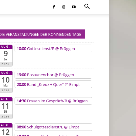
DIE VERANSTALTUNGEN DER KOMMENDEN TAGE
AUG.
10:00
Gottesdienst/B
@ Brüggen
9
So.
2026
AUG.
19:00
Posaunenchor
@ Brüggen
10
20:00
Band „Kreuz + Quer“
@ Elmpt
Mo.
2026
AUG.
14:30
Frauen im Gespräch/B
@ Brüggen
11
Di.
2026
AUG.
08:00
Schulgottesdienst/E
@ Elmpt
12