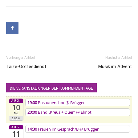
Vorheriger Artikel
Nächster Artikel
Taizé-Gottesdienst
Musik im Advent
DIE VERANSTALTUNGEN DER KOMMENDEN TAGE
AUG.
19:00
Posaunenchor
@ Brüggen
10
20:00
Band „Kreuz + Quer“
@ Elmpt
Mo.
2026
AUG.
14:30
Frauen im Gespräch/B
@ Brüggen
11