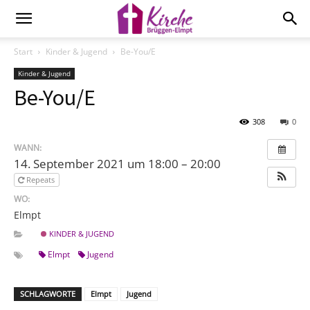
Start
Kinder & Jugend
Be-You/E
Kinder & Jugend
Be-You/E
308
0
WANN:
14. September 2021 um 18:00 – 20:00
Repeats
WO:
Elmpt
KINDER & JUGEND
Elmpt
Jugend
SCHLAGWORTE
Elmpt
Jugend