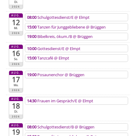
Di.
2026
AUG.
08:00
Schulgottesdienst/E
@ Elmpt
12
15:00
Tanzen für Junggebliebene
@ Brüggen
Mi.
2026
19:00
Bibelkreis, ökum./B
@ Brüggen
AUG.
10:00
Gottesdienst/E
@ Elmpt
16
15:00
Tanzcafé
@ Elmpt
So.
2026
AUG.
19:00
Posaunenchor
@ Brüggen
17
Mo.
2026
AUG.
14:30
Frauen im Gespräch/E
@ Elmpt
18
Di.
2026
AUG.
08:00
Schulgottesdienst/B
@ Brüggen
19