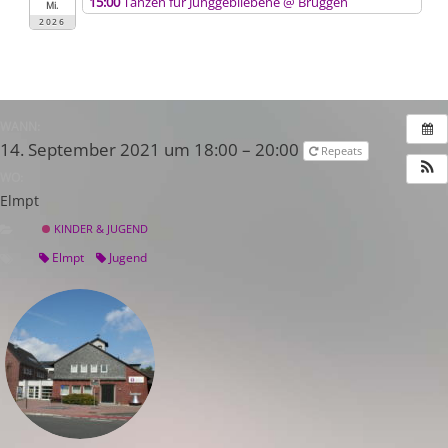
15:00
Tanzen für Junggebliebene
@ Brüggen
Mi.
2026
WANN:
14. September 2021 um 18:00 – 20:00
Repeats
WO:
Elmpt
KINDER & JUGEND
Elmpt
Jugend